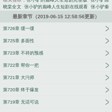
相关推荐：
张小驴的巅峰人生短剧完整版
张小驴陈
《张小驴》是张小驴从商记精心创作的科幻小说类小
晓棠全文
张小驴的巅峰人生短剧在线观看
张小驴秦
说。
思羽
张小驴和秦思雨结局
张小驴钓人的鱼全文
张
最新章节（2019-06-15 12:58:56更新）
小驴短剧一口气看完
我在大棚当总裁张小驴
张小驴
短剧
张小驴从商
商梯短剧张小驴
张小驴的颠峰人
第726章 缓一缓
生电视免费观
张小驴驴肉
张小驴巅峰人生短剧秦思
雨演员
张小驴商梯
张小驴是什么
张小驴秦思雨是
第725章 多面性
谁扮演
张小驴和秦思雨电视剧
秦思雨短剧
张小驴
第723章 不祥的预感
赵可卿沙发
张小驴从商记免费阅读
张小驴名字
张
小驴李闻鹰短剧
张小驴陈晓霞商梯
张小驴的巅峰人
第722章 帮你一把
生观看
张小驴巅峰人生全集
张小驴陈晓棠什么名
张小驴秦思雨短剧
张小驴从商记完结了吗
张小驴的
第721章 大污师
巅峰人生免费阅读
商海张小驴
张小驴陈晓棠全文免
费阅读1474
张小驴和李闻鹰短剧
张小驴从商记番外
第720章 终于爆发
在线阅读
张小驴的巅峰人生演员名单
张小驴陈晓棠
全文免费阅读笔趣阁秦尘
张小驴的逆袭人生
张小驴
第719章 无话可说
巅峰生人短剧免费观看第21集
张小驴和秦思羽的免