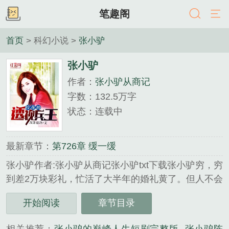
笔趣阁
首页
> 科幻小说 >
张小驴
张小驴
作者：
张小驴从商记
字数：132.5万字
状态：连载中
最新章节：
第726章 缓一缓
张小驴作者:张小驴从商记张小驴txt下载张小驴穷，穷
到差2万块彩礼，忙活了大半年的婚礼黄了。但人不会
穷一辈子，这是个笑贫不笑娼的年代。张小驴有头
开始阅读
章节目录
脑，会来事，瞧准商机，用尽手段，终于得以咸鱼翻
身，从此过上夜夜笙歌，美女环视的奢靡生活。...