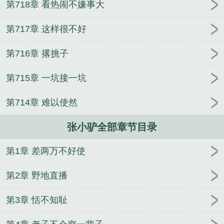
第718章 看热闹不嫌事大
费阅读
张小驴的巅峰人生演员表
张小驴的巅峰人生
合集
无双隐龙张小驴
张小驴秦思羽的在线阅读
张
第717章 这样很不好
小驴秦思雨的短剧
张小驴全集免费
张小驴结局
张
小驴的巅峰人生主演
张小驴李闻鹰的免费阅读
张小
第716章 撂挑子
驴陈晓棠全文免费阅读r
张小驴的巅峰人生免费观
看
张小驴徐悦桐
张小驴乡里婚事短剧免费观看
张
第715章 一坑接一坑
小驴的巅峰人生免费全集
李闻鹰
张小驴传奇
张小
驴秦思雨番外篇
张小驴传奇免费播放
张小驴李骆
第714章 难以使然
雨
张小驴落雨
张小驴凤小妹
张小驴的巅峰人生短
张小驴全部章节目录
剧全集
张小驴的巅峰人生全集
无双隐龙主角张小
驴
张小驴秦思雨免费阅读
张小驴后续
张小驴巅峰
第1章 差两万不好使
人生短剧
张小驴的巅峰人生笔趣阁
张小驴从商记
张小驴与陈小霞
张小驴秦思雨是哪部短剧里的
张小
第2章 野地直播
驴和秦思雨
张小驴40集免费观看
张小驴李闻鹰短剧
免费
张小驴陈晓棠
张小驴陈晓霞商梯有声
张小驴
第3章 恬不知耻
奇遇记短剧在线观看
张小驴的逆袭之路
张小驴秦思
雨 身
张小驴最后和谁在一起了
张小驴巅峰人生
张