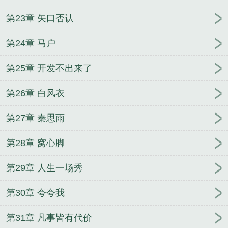
峰人生短剧
张小驴的逆袭人生免费阅读
张小驴短剧
第23章 矢口否认
60集全免费
张小驴免费
张小驴陈晓霞商梯第721
页
张小驴李闻莺
透视小毒医
地球负能量
武帝丹
第24章 马户
神
鬼王娇妻，狠狠爱
少女骑士零
本少很强势
惟
吾逍遥
娘子么么哒
天地仙魔
一剑破道
蜜宠田
第25章 开发不出来了
园：神医辣妻山里汉
亲爱的少帅大人
妃要爬墙：王
爷来扶梯
七界补全计划
沈煜安苏萌
地球OL虚拟游
第26章 白风衣
戏世界
武炼神帝
致命天尊
将门悍妻：枭宠妖孽
第27章 秦思雨
夫
天降巨富
第28章 窝心脚
第29章 人生一场秀
第30章 夸夸我
第31章 凡事皆有代价