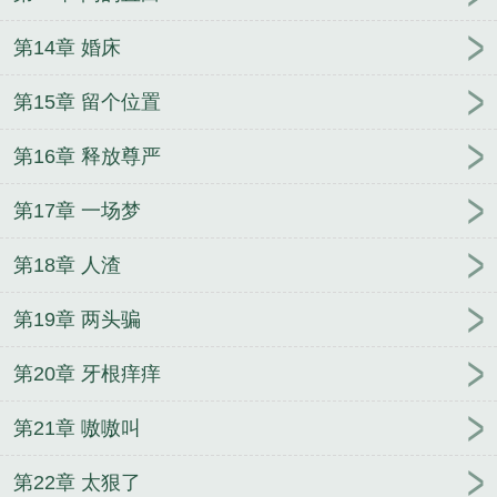
驴的巅峰人生51集
张小驴秦思雨章节
张小驴陈小
霞
张小驴与李闻鹰
张小驴短剧全集免费观看
张小
第14章 婚床
驴巅峰人生全集观看
张小驴钓人的鱼
张小驴动画
张小驴小驴
张小驴免费阅读读到28章继续阅读
逆袭
第15章 留个位置
时代张小驴
张小驴1-100集完结免费观看
张小驴的
第16章 释放尊严
巅峰人生电视剧免费观看
张小驴的翻身法则短剧
张
小强
张小驴的巅峰人生全集在线观看
张小驴的巅峰
第17章 一场梦
人生第31集
张小驴和李闻鹰
张小驴短剧大全免费观
看
张小驴的逆袭人生短剧免费观看
张小驴石静涛
第18章 人渣
张小驴巅峰人生剧情
乡野张小驴
张小驴从商记TxT
免费下
张小驴的幸福生活 钓人的鱼
张小驴陈晓棠
第19章 两头骗
全文免费阅读笔趣阁
张小驴丁长生
张小驴的主角的
名字
张小驴赵可欣
张小驴的巅峰人生视频
张小驴
第20章 牙根痒痒
全文免费阅读
张小驴的巅峰大结局
张小驴的巅峰人
生千千
张小驴巅峰人生免费观看
张小驴商梯番外
第21章 嗷嗷叫
张小驴秦思雨
张小驴免费阅读
张小驴全文免费
张
第22章 太狠了
小驴李闻鹰结局怎么样
张小驴 陈晓棠
张小驴的巅