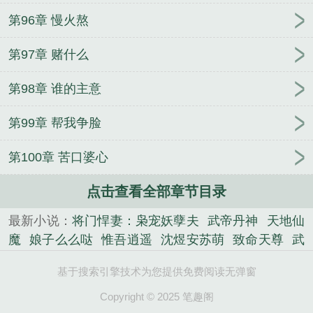
第96章 慢火熬
第97章 赌什么
第98章 谁的主意
第99章 帮我争脸
第100章 苦口婆心
点击查看全部章节目录
最新小说：
将门悍妻：枭宠妖孽夫
武帝丹神
天地仙
魔
娘子么么哒
惟吾逍遥
沈煜安苏萌
致命天尊
武
炼神帝
本少很强势
天降巨富
少女骑士零
地球OL
基于搜索引擎技术为您提供免费阅读无弹窗
虚拟游戏世界
亲爱的少帅大人
地球负能量
透视小
毒医
七界补全计划
一剑破道
鬼王娇妻，狠狠爱
Copyright © 2025 笔趣阁