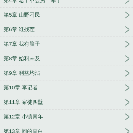
第4章 老子不会穷一辈子
小驴秦思羽电视剧
张小驴的巅峰人生短剧免费观看
全集
张小驴赵可卿摸
张小驴的巅峰人生结局
张小
第5章 山野刁民
驴陈晓棠叫什么名字
张小驴虾片
张小驴秦思雨全文
第6章 谁找茬
免费阅读笔趣阁
张小驴的逆袭人生短剧
张小驴是什
么短剧人物名字
张小驴免费阅读无弹窗
张小驴的翻
第7章 我有脑子
身法则短剧在线观看
张小驴的巅峰人生秦思雨是谁
演的
张小驴的人生巅峰全集无删减版
张小驴 钓人
第8章 始料未及
的鱼
商道张小驴
张小驴陈晓霞商梯用的药
张小驴
的巅峰人生短剧免费
张小张
张小驴的巅峰人生张方
第9章 利益均沾
强版
张小驴的巅峰人生女主角是谁
不败商婿张小
驴
张小驴秦思雨最新章节更新
张小驴陈小棠全文免
第10章 李记者
费读
张小驴钱多多
张小驴的前半生
张小驴的巅峰
第11章 家徒四壁
人生
张小驴全文免费阅读第235章
张小驴的巅峰人
生小视频完整版
张小驴全文免费阅读第375章
张小
第12章 小镇青年
驴的巅峰人生短剧在线32
张小驴短剧免费观看58集
视频
张小驴李闻鹰
张小驴巅峰人生短剧全集
张小
第13章 问的直白