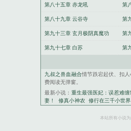
第八十五章 赤龙吼
第
第八十九章 云谷寺
第
第九十三章 玄月极阴真魔功
第
第九十七章 白苏
第
九叔之兽血融合
情节跌宕起伏、扣人
费阅读无弹窗。
最新小说：
重生最强医妃：误惹难缠
妻！
修真小神农
修行在三千小世界
静安好
蜜枕甜妻：首席老公，宠翻
本站所有小说为