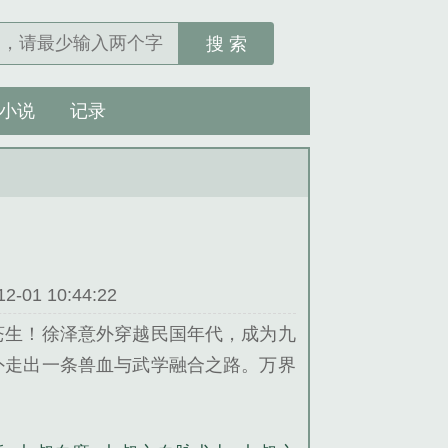
搜 索
小说
记录
01 10:44:22
苍生！徐泽意外穿越民国年代，成为九
外走出一条兽血与武学融合之路。万界