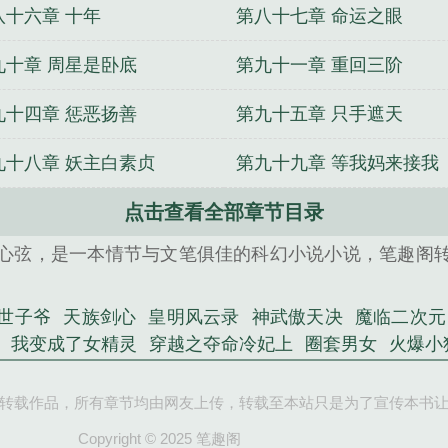
八十六章 十年
第八十七章 命运之眼
九十章 周星是卧底
第九十一章 重回三阶
九十四章 惩恶扬善
第九十五章 只手遮天
九十八章 妖主白素贞
第九十九章 等我妈来接我
点击查看全部章节目录
心弦，是一本情节与文笔俱佳的科幻小说小说，笔趣阁
世子爷
天族剑心
皇明风云录
神武傲天决
魔临二次元
我变成了女精灵
穿越之夺命冷妃上
圈套男女
火爆小
天
不死魔修
道心之坎坷之路
金牌杀手：绝色凰后
捡
转载作品，所有章节均由网友上传，转载至本站只是为了宣传本书
Copyright © 2025 笔趣阁