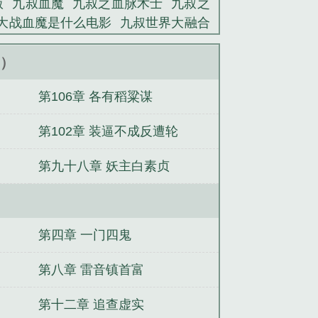
版
九叔血魔
九叔之血脉术士
九叔之
大战血魔是什么电影
九叔世界大融合
叔世界开局融合
九叔之变身
九叔之
九叔之神
九叔之兽血融合 最新章节 无
新）
费
九叔世界之兽血融合
皇明风云录
第106章 各有稻粱谋
冷妃上
重生最强医妃：误惹难缠世子
捡个狐妖当老婆
修真小神农
女总裁
第102章 装逼不成反遭轮
天族剑心
第九十八章 妖主白素贞
第四章 一门四鬼
第八章 雷音镇首富
第十二章 追查虚实