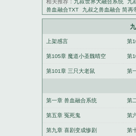
相关推荐：
九叔世界大融合系统
九
兽血融合TXT
九叔之兽血融合 简再
的
九叔之神打
九叔归来之血
特种
兽血融合系统秋生
拜师九叔之兽血
九
弹窗
大秦兽血融合
九叔之怒 最新
上架感言
第
不死魔修
好胎成双，冷少要追妻！
爷
修行在三千小世界
金牌杀手：
第105章 魔道小圣魏晴空
第1
的绝世狂兵
都市神魔太子
圈套男女
第101章 三只大老鼠
第
第一章 兽血融合系统
第
第五章 冤死鬼
第
第九章 喜剧变成惨剧
第