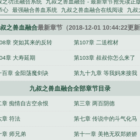
叔之功法融合系统
九叔之兽血融合 - 最新章节抢先读正
帝心
最强融合兽血系统
九叔之兽血融合在线阅读
九叔
兵之兽血融合
九叔之兽血融合系统
九叔之基因融合
九
融合
九叔之兽血融合在线观看
九叔之炼
九叔之炼蛊
叔之兽血融合
最新章节（2018-12-01 10:44:22更
章节
开局满级兽血融合
兽血融合系统
大秦兽血融合免
108章 突如其来的反转
第107章 二送棺材
魔临二次元
蜜枕甜妻：首席老公，宠翻天
穿越之夺命
绝色凰后
许你余笙静安好
神武傲天决
道心之坎坷之路
04章 大寿延期
第103章 叔叔你怎么来了
火爆小狂后：帝尊，太美太凶猛！
我变成了女精灵
一百章 金阳荡魔剑诀
第九十九章 等我妈来接我
九叔之兽血融合全部章节目录
二章 痴情自古空余恨
第三章 两百阴德
六章 符法
第七章 传说中的斗气化马
十章 师兄弟
第十一章 美艳无双郑娇娇