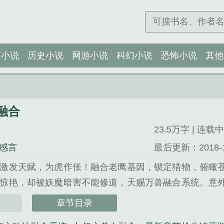
市小说
历史小说
网游小说
科幻小说
恐怖小说
其他
融合
23.5万字 | 连载中
感言
最后更新：2018-12-
激发天赋，为虎作伥！融合老鹰基因，锁定猎物，俯瞰
惊艳，却被妖魔暗害不能修道，天赐万兽融合系统。意
无敌的存在就这样诞生了！...
章节目录
合》是简再帝心精心创作的科幻小说类小说。