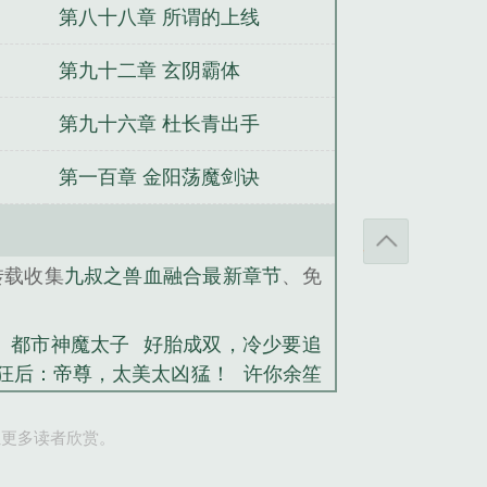
第八十八章 所谓的上线
第九十二章 玄阴霸体
第九十六章 杜长青出手
第一百章 金阳荡魔剑诀
转载收集
九叔之兽血融合最新章节
、免
都市神魔太子
好胎成双，冷少要追
狂后：帝尊，太美太凶猛！
许你余笙
个狐妖当老婆
女总裁的绝世狂兵
让更多读者欣赏。