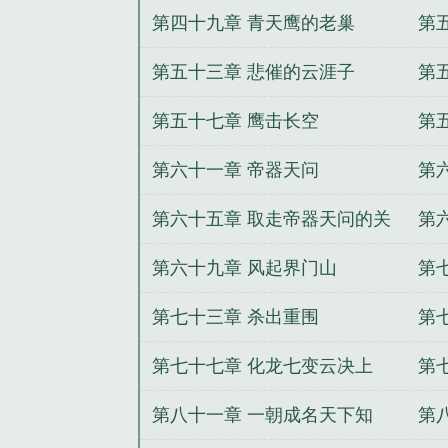
第四十九章 青天鹰的老巢
第
第五十三章 悲催的云涯子
第
第五十七章 鹰击长空
第
第六十一章 帝器天问
第
第六十五章 取走帝器天问的关
第
键
第六十九章 风起界门山
第
第七十三章 杀出重围
第
第七十七章 化龙七变云决上
第
第八十一章 一朝成名天下知
第