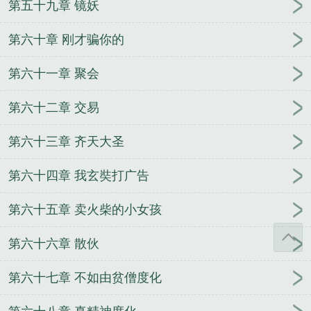
第五十九章 镜妖
第六十章 刚才骗你的
第六十一章 聚会
第六十二章 交易
第六十三章 齐天大圣
第六十四章 我玄奘打广告
第六十五章 卖火柴的小女孩
第六十六章 散伙
第六十七章 不如由贫僧度化