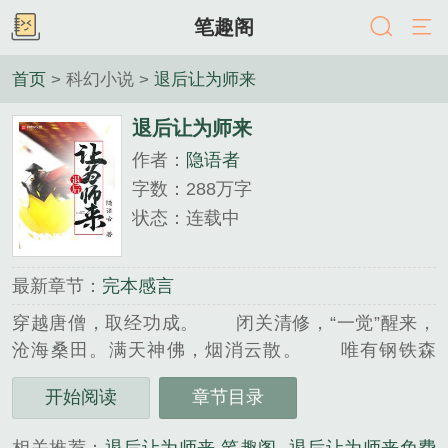
笔趣阁
首页
> 科幻小说 >
退后让为师来
退后让为师来
作者：
隐语者
字数：288万字
状态：连载中
最新章节：
完本感言
穿越唐僧，取经功成。 闭关清修，“一觉”醒来，
沧海桑田。满天神佛，烟消云散。 唯有钢铁森
林，高楼林立，竟然回归现代？ 只是神魔游戏，
开始阅读
章节目录
轮回穿梭，魑魅魍魉，群魔乱舞。 有妖
气！ “退后，让为师来。” 唐洛露出往昔“慈悲