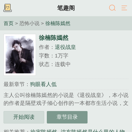
笔趣阁
首页
> 恐怖小说 >
徐楠陈嫣然
徐楠陈嫣然
作者：
退役战皇
字数：1万字
状态：连载中
最新章节：
狗眼看人低
主人公叫徐楠陈嫣然的小说是《退役战皇》，本小说
的作者是隔壁戏子倾心创作的一本都市生活小说，文
中的爱情故事凄美而纯洁，文笔极佳，实力推荐。小
开始阅读
章节目录
说精彩段落试读：徐楠是让世界各国都闻风丧胆的铁
血战皇，他手染鲜血，杀人无数，创造属于自己的辉