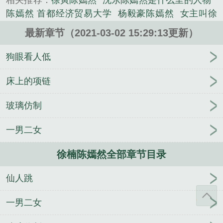
相关推荐：
徐寅陈嫣然
沈东陈嫣然是什么里的人物
煌人生，一场算计，过命的兄弟死于非命，他嗅到了
陈嫣然 首都经济贸易大学
杨毅豪陈嫣然
女主叫徐
阴谋的味道，得知兄弟在都市之中有一个上大学的妹
嫣然的
龙城里的陈嫣然是谁
陈嫣然短剧
徐天天陈
妹，徐楠辞去战皇之位，回归都市，只为照顾兄弟的
最新章节（2021-03-02 15:29:13更新）
嫣然是什么
哪本里有徐楠
肖天陈嫣然
萧南陈嫣然
妹妹，顺便查清真相。不料，回归都市的绝命战皇，
短剧
许诺庄梦蝶程鹏
叶凌天李雨欣
庸人修真传
狗眼看人低
意外卷入另外一场阴谋之中，都市风起云涌，他能否
被五步蛇咬了，别慌，走四步让它再咬一口
都市英
破局而出，再创奇迹？......
雄
阮月锦上官珏
我回来了我爱你
娱乐都市：幻梦
床上的项链
《徐楠陈嫣然》是退役战皇精心创作的恐怖小说类小
般的特摄时代
苏鲸灵厉枫和
萧凡顾梦瑶
顾兮辞陆
说。
玻璃仿制
聿臻
沐落微容浮逸
退役战皇
苏林孟晓慧
三国吕
奉先
小希姜楚寒林宇衡
逆天双宝：神医娘亲帅炸
一男二女
了
彭世英范子军
宠妻至上总裁轻一点
女帝们重
生，她们都来找我
徐楠陈嫣然全部章节目录
仙人跳
一男二女