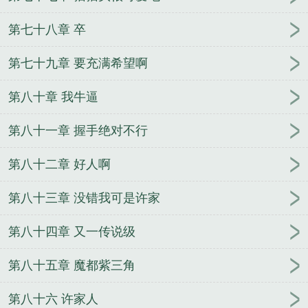
第七十八章 卒
第七十九章 要充满希望啊
第八十章 我牛逼
第八十一章 握手绝对不行
第八十二章 好人啊
第八十三章 没错我可是许家
第八十四章 又一传说级
第八十五章 魔都紫三角
第八十六 许家人