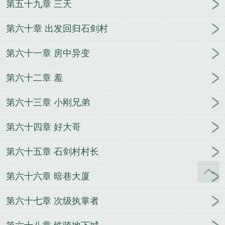
第五十九章 三天
第六十章 出发回归石剑村
第六十一章 房中异变
第六十二章 羞
第六十三章 小刚兄弟
第六十四章 好大哥
第六十五章 石剑村村长
第六十六章 暗巷大厦
第六十七章 次级执掌者