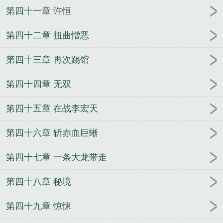
第四十一章 许恒
第四十二章 扭曲憎恶
第四十三章 再次踢馆
第四十四章 无双
第四十五章 在战李宏天
第四十六章 斩赤血巨蜥
第四十七章 一条大龙带走
第四十八章 秘境
第四十九章 惊悚