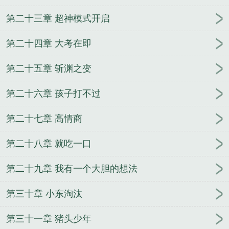
第二十三章 超神模式开启
第二十四章 大考在即
第二十五章 斩渊之变
第二十六章 孩子打不过
第二十七章 高情商
第二十八章 就吃一口
第二十九章 我有一个大胆的想法
第三十章 小东淘汰
第三十一章 猪头少年