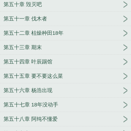
第五十章 毁灭吧
第五十一章 伐木者
第五十二章 枯燥种田18年
第五十三章 期末
第五十四章 叶辰踢馆
第五十五章 要不要这么菜
第五十六章 杨浩出现
第五十七章 18年没动手
第五十八章 阿纯不懂爱