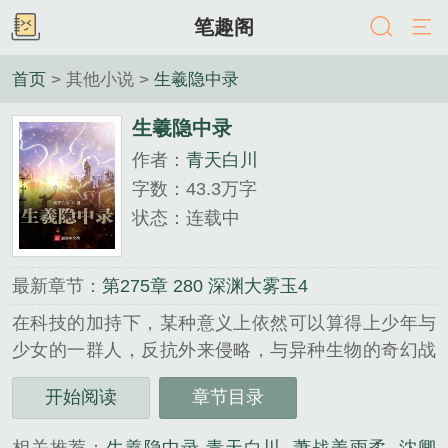
笔趣阁
首页
> 其他小说 >
生羲隐中录
生羲隐中录
作者：
青天白川
字数：43.3万字
状态：连载中
最新章节：
第275章 280 深渊大雾玉4
在科技的加持下，某种意义上依然可以算得上少年与
少女的一群人，反抗外来侵略，与异种生物的奇幻战
争。...
开始阅读
章节目录
《生羲隐中录》是青天白川精心创作的其他小说类小
说。