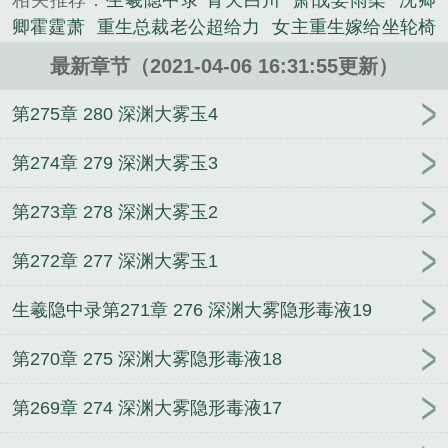
相关推荐：
生羲隐中录 青天白川
萧战姜雨柔
沈卿
卿霍霆萧
重生总裁老公超给力
女主重生嫁给坐轮椅
的男主
第一章 归来天歃王
秦天王敏
惊涛骇浪
网
最新章节（2021-04-06 16:31:55更新）
游：我出生在敌人游戏区
我的人生恒河水
登龙门
墨雨柔萧梓琛
娇妻很僚人驭爷抱
七日回魂汤
萧战
第275章 280 深渊大雾玉4
苏沐秋
帝师王婿
谋天命
一诺长宁
契约娇妻：冰
山总裁宠上瘾
男仆神医
我靠废柴徒弟们续命
第274章 279 深渊大雾玉3
第273章 278 深渊大雾玉2
第272章 277 深渊大雾玉1
生羲隐中录第271章 276 深渊大雾隐形毒液19
第270章 275 深渊大雾隐形毒液18
第269章 274 深渊大雾隐形毒液17