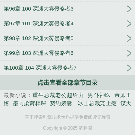
第96章 100 深渊大雾侵略者3
第97章 101 深渊大雾侵略者4
第98章 102 深渊大雾侵略者5
第99章 103 深渊大雾侵略者6
第100章 104 深渊大雾侵略者7
点击查看全部章节目录
最新小说：
重生总裁老公超给力
男仆神医
帝师王
婿
墨雨柔萧梓琛
契约娇妻：冰山总裁宠上瘾
谋天
命
我的人生恒河水
秦天王敏
七日回魂汤
登龙门
基于搜索引擎技术为您提供免费阅读无弹窗
网游：我出生在敌人游戏区
娇妻很僚人驭爷抱
一诺
长宁
沈卿卿霍霆萧
女主重生嫁给坐轮椅的男主
惊
Copyright © 2025 笔趣阁