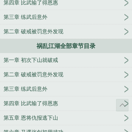
第四章 比武输了得恩惠
by北南免费阅读
主角祸乱江湖的
祸乱江湖电影全
集
祸乱江湖短剧全集免费播放
祸乱江湖北南讲的什
第三章 练武后意外
么
开局七杀凶星我以女儿身祸乱江湖
祸乱江湖橙
光
祸乱江湖师娘
祸乱江湖短剧观看
祸乱江湖短剧
第二章 破戒被罚意外发现
全集
误练神功祸乱江湖
祸乱江湖短剧免费观看
祸
乱江湖短剧全集播放
总有魔头祸乱江湖TXT
祸乱江
祸乱江湖全部章节目录
湖北南
祸乱江湖1-40集免费
祸乱江湖by北南
再见
了，江湖
夫娇
都市最强狂帝
龙翊坤宫
独家盛
第一章 初次下山就破戒
宠：军爷太撩人
渡铜湖
女配炮灰已上线
第一少侠
第二章 破戒被罚意外发现
鹿三本
果然，这个世界已经没救了
万千势
枪道犹
存
兀星
灵魂助兽
重生星际养娃日常
末世宠婚：
第三章 练武后意外
军少，你最强
轮回暮至
九州奇侠剑
考古秘史
偏
执入骨：简少炽热宠妻
幽神剑
第四章 比武输了得恩惠
第五章 恩将仇报逃下山