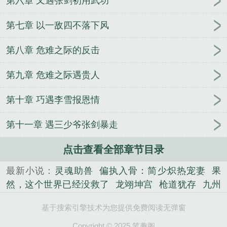
第六章 又遇张剑初用武功
第七章 以一敌四不落下风
第八章 危难之际的反击
第九章 危难之际遇贵人
第十章 巧遇李雪报恩情
第十一章 遇三少爷张剑暴走
点击查看全部章节目录
最新小说：
灵魂助兽
偏执入骨：简少炽热宠妻
果
然，这个世界已经没救了
龙翊坤宫
枪道犹存
九州
奇侠剑
独家盛宠：军爷太撩人
末世宠婚：军少，你
基于搜索引擎技术为您提供免费阅读无弹窗
最强
女配炮灰已上线
重生星际养娃日常
渡铜湖
考古秘史
夫娇
万千势
再见了，江湖
都市最强狂
Copyright © 2025 笔趣阁