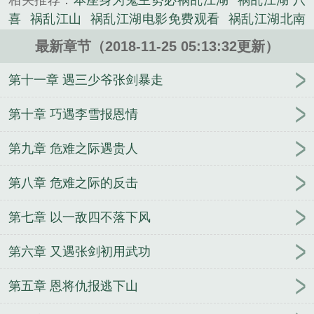
相关推荐：
本座身为鬼主势必祸乱江湖
祸乱江湖 八
喜
祸乱江山
祸乱江湖电影免费观看
祸乱江湖北南
好看吗
霍乱江湖
祸乱江湖TXT笔趣阁
总有魔头祸
最新章节（2018-11-25 05:13:32更新）
乱江湖
祸乱江湖词语解释
祸乱江湖 圣墟网
祸乱江
湖 北南
祸乱江湖h百合
祸乱江湖短剧全集免费
祸
第十一章 遇三少爷张剑暴走
乱江湖全集免费观看
祸乱江湖在线阅读北南
妖女祸
乱江湖
祸乱江湖八喜
祸乱江山作者
错修神功 祸乱
第十章 巧遇李雪报恩情
江湖
错练神功 祸乱江湖
武侠武当熊孩子祸乱江湖
第九章 危难之际遇贵人
综武汤姆猫体质
祸乱江湖短剧免费观看全集
祸乱江
湖全集免费阅读
祸乱江湖林平之
祸乱江湖什么意
第八章 危难之际的反击
思
祸乱江湖100集短剧
一人之下错练八奇技祸乱江
湖
祸乱江湖画集评价
祸乱江湖北南吞噬
祸乱江湖
第七章 以一敌四不落下风
TXT
祸乱武林
神经祸乱江湖
错炼神功祸乱江湖
混
乱江湖 北南
祸乱江湖by北南txt
遇人不淑祸乱江湖
第六章 又遇张剑初用武功
祸乱江湖电影完整版
混乱江湖情
乱炖江湖
祸害江
湖txt
祸乱江湖歌曲
霍乱江湖txt
祸乱江湖短剧在线
第五章 恩将仇报逃下山
观看
祸乱江湖北南壁纸
祸乱江湖好看吗
祸乱江湖