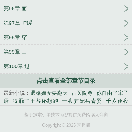
第96章 而
第97章 啴缓
第98章 穿
第99章 山
第100章 过
点击查看全部章节目录
最新小说：
退婚嫡女要翻天
古医阎尊
你自由了宋子
语
得罪了王爷还想跑
一夜弃妃岳青婴
千岁夜夜
宠：这个皇后我不当了！
我和霸总闪婚了
陆遥霍行
基于搜索引擎技术为您提供免费阅读无弹窗
知
顾安安傅臣商
楚月秦恒
龙神狂将
遥知不是梦
庶女权谋
龙神狂将
傅小官虞问筠
快穿：反派洗白
Copyright © 2025 笔趣阁