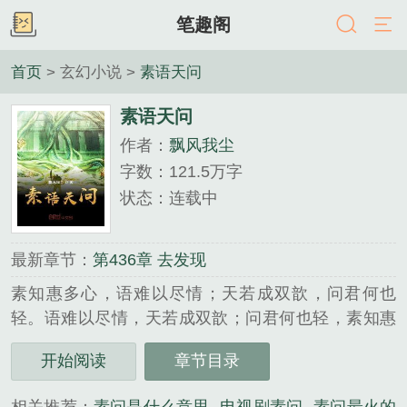
笔趣阁
首页
> 玄幻小说 >
素语天问
素语天问
作者：
飘风我尘
字数：121.5万字
状态：连载中
最新章节：
第436章 去发现
素知惠多心，语难以尽情；天若成双歆，问君何也
轻。语难以尽情，天若成双歆；问君何也轻，素知惠
多心。天若成双歆，问君何也轻；素知惠多心，语难
开始阅读
章节目录
以尽情。问君何也轻，素知惠多心；语难以尽情，天
若成双歆。...