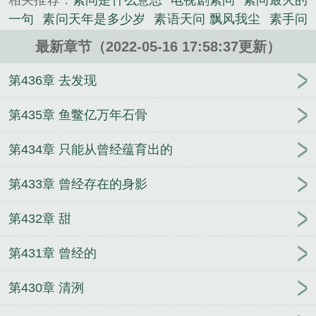
相关推荐：
素问是什么意思
电视剧素问
素问最火的
《素语天问》是飘风我尘精心创作的玄幻小说类小
一句
素问天年是多少岁
素语天问 飘风我尘
素手问
说。
天电视剧
天问的原文及语翻译
素心问月 by 水天
最新章节（2022-05-16 17:58:37更新）
绝世天问无人语
素问在线
素问原文及白话译文
素
心问月by水天
有个叫素问的是什么电视剧
下雨天问
第436章 去发现
安语
下雨天问后语
素问天码科技有限公司
下雨天
问候语
素问是那个电视剧的人物
台风天问候语
素
第435章 鱼鳖亿万年石骨
问全文及译文
绝世天问每人语
台风天问候语?
下雨
第434章 只能从曾经蕴育出的
天问好语
春江花月夜天问之语
素问出自哪本书
素
心问天
素问天码科技
下午天问候语
歌曲素问
休
第433章 曾经存在的身影
息天问候语
天问素问
素问含义
素问里面讲的是什
么
刮风天问候语
素问天年篇
素问出自哪里
逆水
第432章 甜
寒素天问
素问歌词
素问
素问原文完整版
素问出
自
素问歌曲
天问一号评论语
高温天问候语
素问
第431章 曾经的
啥意思
素问的意思是什么
素问百度百科
素问意
思
天问问天天不语
素问经典语录
素问天问
素问
第430章 清洌
是什么电视剧里的人物
素问全文免费听读
素问什么