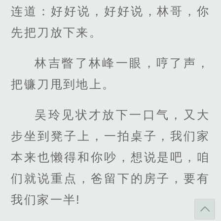
连道：好好说，好好说，林哥，你
先把刀放下来。
林吉瞥了林峰一眼，哼了声，
把镰刀甩到地上。
吴玲见状才放下一口气，又大
步坐到凳子上，一拍桌子，我们家
本来也懒得和你吵，想说是吧，咱
们就说重点，爸留下的房子，要有
我们家一半!