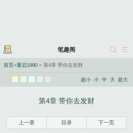
笔趣阁
首页
>
重启1990
> 第4章 带你去发财
超小
小
中
大
超大
第4章 带你去发财
上一章
目录
下一页