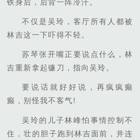
铁身后，后背一阵冷汗。
不仅是吴玲，客厅所有人都被
林吉这一下吓得不轻。
苏琴张开嘴正要说点什么，林
吉重新拿起镰刀，指向吴玲。
要说话就好好说，再疯疯癫
癫，别怪我不客气!
吴玲的儿子林峰怕事情控制不
住，壮的胆子跑到林吉面前，并连