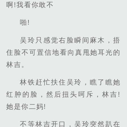
啊!我看你敢不
啪!
吴玲只感觉右脸瞬间麻木，捂
住脸不可置信地看向真甩她耳光的
林吉。
林铁赶忙扶住吴玲，瞧了瞧她
红肿的脸，然后扭头呵斥，林吉!
她是你二妈!
不等林吉开口，吴玲突然趴在