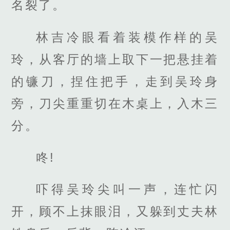
名裂了。
林吉冷眼看着装模作样的吴
玲，从客厅的墙上取下一把悬挂着
的镰刀，捏住把手，走到吴玲身
旁，刀尖重重切在木桌上，入木三
分。
咚!
吓得吴玲尖叫一声，连忙闪
开，顾不上抹眼泪，又躲到丈夫林