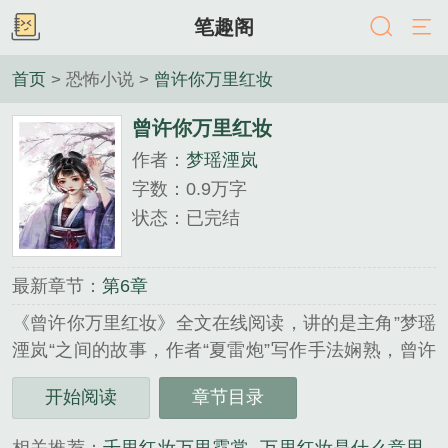
笔趣阁
首页
> 恐怖小说 >
曾许你万里红妆
曾许你万里红妆
作者：
梦瑶湮岚
字数：0.9万字
状态：已完结
最新章节：
第6章
《曾许你万里红妆》全文在线阅读，讲的是主角”梦瑶
湮岚“之间的故事，作者“夏雷炮”写作手法娴熟，曾许
你万里红妆完整版全文由本站为大家带来，非常值得
开始阅读
章节目录
一看！龙凤呈祥，鸳鸯戏水，百年好合……湮岚忽然
流下泪来，百年好合，多么美好的念想，可如今的他