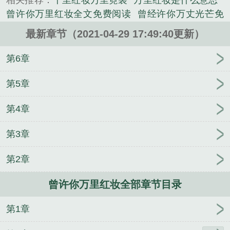
相关推荐：
千里红妆万里霓裳
万里红妆是什么意思
们，却是再也无法携手走下去了……...
曾许你万里红妆全文免费阅读
曾经许你万丈光芒免
《曾许你万里红妆》是梦瑶湮岚精心创作的恐怖小说
费阅读
万里红妆什么意思
万里红妆不负卿
江山美
类小说。
最新章节（2021-04-29 17:49:40更新）
人万里红妆意思
2曾许你万丈光芒
千山暮雪万里红
妆
万里红妆不及你
铺万里红妆
曾许你万丈光芒好
第6章
全文免费阅读
十年相守万里红妆
万里红妆不胜你全
文免费阅读
万里红妆
万里红妆不胜你
曾经许你万
第5章
丈星光全文免费阅读
十年相守
傅轻云姜乔
风与银
第4章
的幻之旅
23652109楚辞秦尧
许啾啾顾西泽
卸甲
江玄苏沐雪无上战神
沈白薇陆铭堂
盖世狂枭江玄
第3章
牧天战神秦川楚婉清
神秘复苏之诡祸世间
妙手神医
叶凡林菀
江玄苏沐雪无上战神
许啾啾顾西泽
重生
第2章
1999陈卓
沈榆秦慕深律师小叔
陈卓陆灵雪重生
1999
秦川楚婉清小说男主角有个女儿叫囡囡
林依依
曾许你万里红妆全部章节目录
萧夜凌
楚辞秦尧信王
64598748傅轻云姜乔
第1章