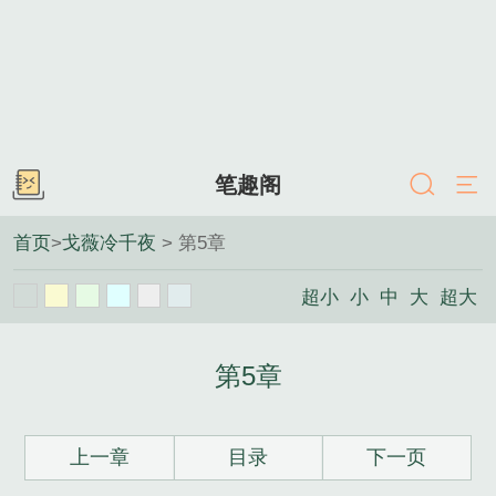
笔趣阁
首页
>
戈薇冷千夜
> 第5章
超小
小
中
大
超大
第5章
上一章
目录
下一页