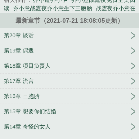
相关推荐：
乔小霆乔小伊
乔小意战霆夜免费全文阅
好，很温柔，体贴，完全是三好男人！我不许你们再
读
乔小意战霆夜乔小意生下三胞胎
战霆夜乔小意在
这样诬陷他了！”记者一个颤抖，又问起小包子，乔小
线阅读
战庭夜乔小意
战霆夜乔小意全文免费阅读
意更加愤然：“小宝贝们更乖巧懂事，完全是超级好宝
最新章节（2021-07-21 18:08:05更新）
乔汐战霆
战霆乔汐免费
乔小意战霆夜乔小意生下三
宝，对我这个后妈和继妹都非常好！”...
包胎
乔少霆小雨
乔小意战霆夜苏
乔小霆乔小伊免
第20章 谈话
《乔小意战霆夜》是顶级战少宠妻忙精心创作的玄幻
费阅读全文
战霆夜乔小意免费阅读
乔小意战霆夜免
小说类小说。
费阅读
乔小意战霆夜全文免费阅读
乔汐陆战霆神医
第19章 偶遇
小俏媳
战霆夜乔小意
战霆乔汐名
乔小意战霆夜全
第18章 项目负责人
文免费阅读笔趣阁
陈阳叶如烟
无人区玫瑰
只盼与
你一世安稳
我要我们在一起温澜温澜墨景天
伪君
第17章 流言
子
贺望茵慕衡遥
全星际的凶兽都宠我
韩辉柳依
依
叶蓁蓁北溟
天才召唤师
白嘉妤俞祁轩
独家甜
第16章 三胞胎
蜜宠爱
太子妃又美又飒
沈乔喻锦琛
陶昕然季寒
川
婚婚欲醉：豪门娇妻是大佬
重生小娇妻霍少宠不
第15章 想要你们结婚
停阮娇娇霍靳泽
荣耀峡谷之王者归来
秦思思白疏
琉
川少的心尖白月光
第14章 奇怪的女人