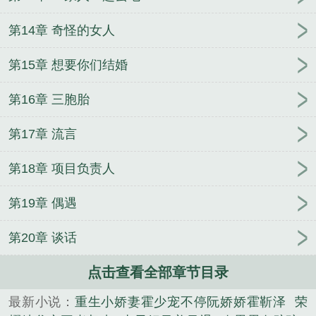
第14章 奇怪的女人
第15章 想要你们结婚
第16章 三胞胎
第17章 流言
第18章 项目负责人
第19章 偶遇
第20章 谈话
点击查看全部章节目录
最新小说：
重生小娇妻霍少宠不停阮娇娇霍靳泽
荣