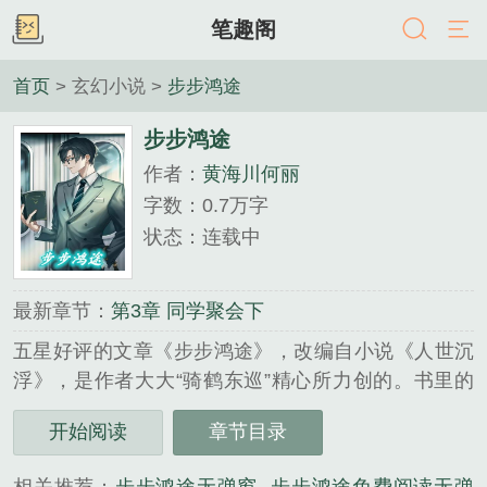
笔趣阁
首页
> 玄幻小说 >
步步鸿途
步步鸿途
作者：
黄海川何丽
字数：0.7万字
状态：连载中
最新章节：
第3章 同学聚会下
五星好评的文章《步步鸿途》，改编自小说《人世沉
浮》，是作者大大“骑鹤东巡”精心所力创的。书里的
主要人物是黄海川、何丽，文章主线内容设计的非常
开始阅读
章节目录
吸睛，小说主线内容为：黄海川只是一个小小的公务
员，事业不顺心，就连感情之事也来处处同他作对，