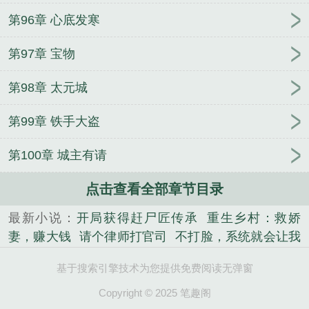
第96章 心底发寒
第97章 宝物
第98章 太元城
第99章 铁手大盗
第100章 城主有请
点击查看全部章节目录
最新小说：
开局获得赶尸匠传承
重生乡村：救娇
妻，赚大钱
请个律师打官司
不打脸，系统就会让我
死？
烦人的修仙
空间战警
云深相知梦
爆笑！摆
基于搜索引擎技术为您提供免费阅读无弹窗
烂王妃之我的出逃手册
重生：我的悠闲山村生活
报
告王爷，你的不育我能治
震惊圣人！开局紫霄宫证
Copyright © 2025 笔趣阁