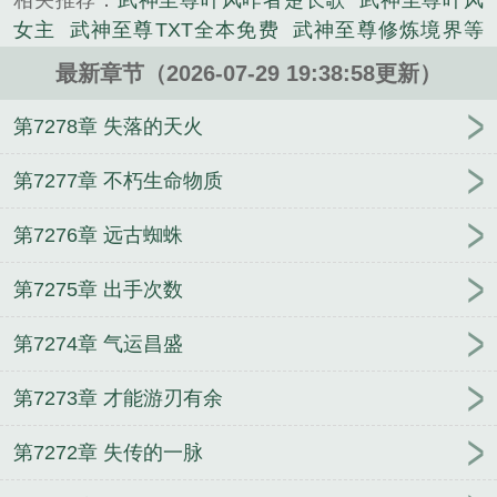
相关推荐：
武神至尊叶风咋者楚长歌
武神至尊叶风
敌！”......
女主
武神至尊TXT全本免费
武神至尊修炼境界等
《武神至尊》是楚长歌精心创作的其他小说类小说。
级
武神至尊叶风全文免费
武神至尊陈天极电视剧免
最新章节（2026-07-29 19:38:58更新）
费观看
武神至尊叶风全文免费阅读
武神至尊林飞女
主角有几个女人啊
武神至尊全本TXT
武神至尊txt 全
第7278章 失落的天火
本
武神至尊在线观看
武神至尊楚长歌境界
武神至
尊楚长歌全文免费阅读
云深相知梦
烦人的修仙
报
第7277章 不朽生命物质
告王爷，你的不育我能治
不打脸，系统就会让我
第7276章 远古蜘蛛
死？
传下去，这个王妃我当定了！
从觉醒血脉开始
无敌
请个律师打官司
我在体内练出九条龙
空间战
第7275章 出手次数
警
震惊圣人！开局紫霄宫证道！
开局获得赶尸匠传
承
重生乡村：救娇妻，赚大钱
德云社之人间风雨不
第7274章 气运昌盛
如你
下堂王妃狠绝色
爆笑！摆烂王妃之我的出逃手
册
模拟人生，开局从力夫开始做起
涅槃重生：系统
第7273章 才能游刃有余
大大你别跑
觉醒之我的异能一般般
重生：我的悠闲
山村生活
卧龙岗上小童子
第7272章 失传的一脉