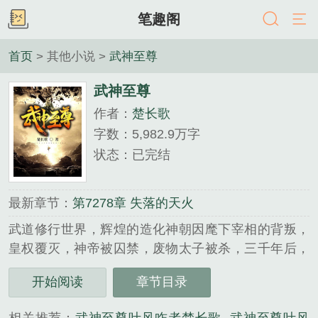
笔趣阁
首页
> 其他小说 >
武神至尊
武神至尊
作者：
楚长歌
字数：5,982.9万字
状态：已完结
最新章节：
第7278章 失落的天火
武道修行世界，辉煌的造化神朝因麾下宰相的背叛，
皇权覆灭，神帝被囚禁，废物太子被杀，三千年后，
太子叶风重生归来，这一世觉醒绝世天赋，铸造强大
开始阅读
章节目录
神体，诛杀强敌，鏖战天下，向三千年后的新一代神
朝发起进攻！“待我重生归来时，一剑杀尽天下