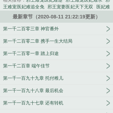
相关推荐：
邪王难宠医妃难逑
邪王难宠医妃难求
邪
王难宠医妃难追全免
邪王宠妻医妃天下无双
医妃难
逑TXT
邪王溺宠医妃 全文阅读
邪王难宠医妃难逑全
最新章节（2020-08-11 21:22:19更新）
文免费阅读
邪王宠妃太难追
邪王暴宠
邪王心宠医
毒妃完整版
邪王难宠医妃难撩免费阅读txt
医妃难逑
第一千二百零三章 神官番外
千酒
邪王难宠医妃难逑免费阅读
医妃狠角色
邪王
难养妃
邪王难宠医妃难撩漫画
邪王难宠医妃难逑的
第一千二百零二章 携手一生大结局
结局
邪王爆宠医妃傅昭宁
邪王难宠医妃难撩最新章
第一千二百零一章 踏上归途
节
邪王难宠医妃难逑 千酒
邪王难宠 医妃难撩
邪王
爆宠医妃倾天下
邪王难宠医妃难逑txt
绝世医妃邪王
第一千二百章 端午佳节
霸道宠
医妃难逑
邪王难宠医妃难逑免费收听
邪王
难宠医妃难逑听书
邪王难宠
邪王爆宠嚣张医妃
邪
第一千一百九十九章 托付稚儿
王溺宠逆天医妃全文
邪王溺宠医妃 穿越
医妃狠角
色邪王爆宠
邪王宠妻医妃不好惹
邪王难宠医妃难撩
第一千一百九十八章 最后机会
免费阅读全文
邪王难宠医妃难追
邪王难宠医妃难撩
有声免费听
邪王溺宠医妃霍明珠
天价妈咪：总裁爹
第一千一百九十七章 还有转机
地超能干
最强纨绔系统
总裁爹地宠翻天
极度宠