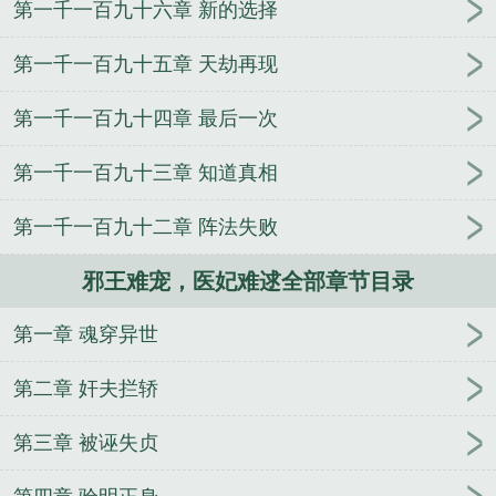
第一千一百九十六章 新的选择
溺：隐婚总裁是妻奴
无敌双宝：傲娇妈咪超给力
祖
宗归来
我不想当老大
都市修罗医圣
极限保镖之都
第一千一百九十五章 天劫再现
市风云
炼尽乾坤
重生王爷：溺宠贪财小王妃
梅府
有女初成妃
妃倾天下：王爷请自重
重生为王
都市
第一千一百九十四章 最后一次
之最强败家神豪
本尊夫人有点狂
校园仙帝
商运红
途
霸道总裁宠上天
史上最强女婿
第一千一百九十三章 知道真相
第一千一百九十二章 阵法失败
邪王难宠，医妃难逑全部章节目录
第一章 魂穿异世
第二章 奸夫拦轿
第三章 被诬失贞