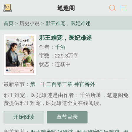
笔趣阁
首页
> 历史小说 >
邪王难宠，医妃难逑
邪王难宠，医妃难逑
作者：
千酒
字数：229.3万字
状态：连载中
最新章节：
第一千二百零三章 神官番外
邪王难宠，医妃难逑是由作者：千酒所著，笔趣阁免
费提供邪王难宠，医妃难逑全文在线阅读。
三秒记住本站：笔趣阁 网址：www.5du5.co...
开始阅读
章节目录
《邪王难宠，医妃难逑》是千酒精心创作的历史小说
类小说。