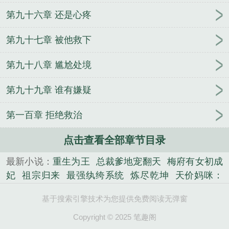
第九十六章 还是心疼
第九十七章 被他救下
第九十八章 尴尬处境
第九十九章 谁有嫌疑
第一百章 拒绝救治
点击查看全部章节目录
最新小说：
重生为王
总裁爹地宠翻天
梅府有女初成
妃
祖宗归来
最强纨绔系统
炼尽乾坤
天价妈咪：
总裁爹地超能干
本尊夫人有点狂
都市修罗医圣
无
基于搜索引擎技术为您提供免费阅读无弹窗
敌双宝：傲娇妈咪超给力
妃倾天下：王爷请自重
都
市之最强败家神豪
我不想当老大
史上最强女婿
霸
Copyright © 2025 笔趣阁