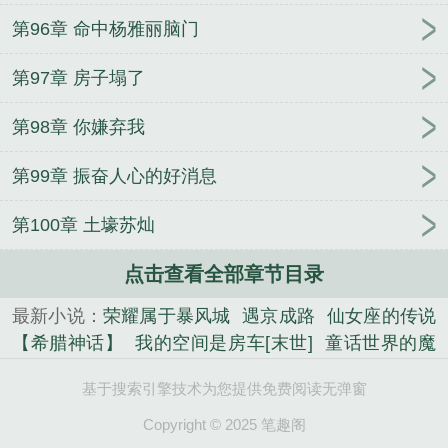
第96章 命中杨雅丽脑门
第97章 房子塌了
第98章 你嫌弃我
第99章 振奋人心的好消息
第100章 土壕苏灿
点击查看全部章节目录
最新小说：
荣耀属于暴风城
遇京成路
仙女座的传说
【希腊神话】
我的空间是房车[末世]
童话世界的魔
法师
梅雨天气
了结
从废物少爷到领主战神
华
基于搜索引擎技术为您提供免费阅读无弹窗
娱：潇洒人生
从武道开始无敌
最萌小医才
堪堪漫
长
邪志：白泽传
爱情甜品师
穿越调理手册[gb]
青
Copyright © 2025 笔趣阁