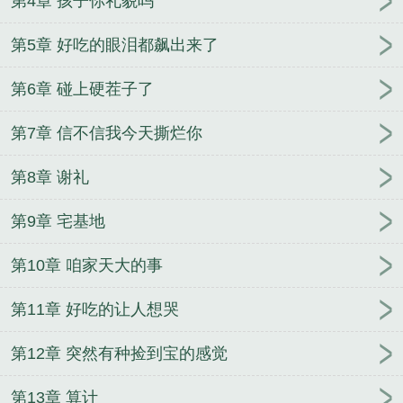
第4章 孩子你礼貌吗
第5章 好吃的眼泪都飙出来了
第6章 碰上硬茬子了
第7章 信不信我今天撕烂你
第8章 谢礼
第9章 宅基地
第10章 咱家天大的事
第11章 好吃的让人想哭
第12章 突然有种捡到宝的感觉
第13章 算计