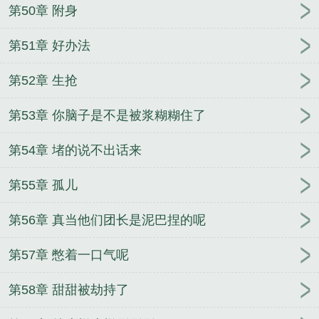
第50章 附身
第51章 好办法
第52章 生抢
第53章 你脑子是不是被浆糊糊住了
第54章 堵的说不出话来
第55章 孤儿
第56章 真当他们团长是泥巴捏的呢
第57章 憋着一口气呢
第58章 甜甜被劫持了