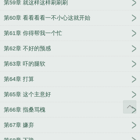
第59章 就这样这样刷刷刷
第60章 看看看看一不小心这就开始
第61章 你得帮我一个忙
第62章 不好的预感
第63章 吓的腿软
第64章 打算
第65章 这个主意好
第66章 指桑骂槐
第67章 嫌弃