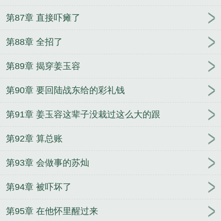
第87章 直接吓瘫了
第88章 全招了
第89章 揭穿姜玉容
第90章 要回陆战东给的彩礼钱
第91章 姜玉容这辈子没栽过这么大的跟
第92章 算总账
第93章 会做事的苏灿
第94章 被吓坏了
第95章 在他怀里醒过来