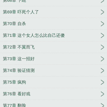
第68章 下跪
第69章 吓死个人了
第70章 自杀
第71章 这个女人怎么比自己还傻
第72章 不翼而飞
第73章 这一招好
第74章 验证猜测
第75章 疯狗
第76章 看好戏
第77章 翻脸