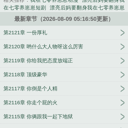
相关推荐：
我在七零养崽崽动漫
漂亮后妈要翻身我
《漂亮后妈要翻身，我在七零养崽崽》是紫皮糖精心
在七零养崽崽短剧
漂亮后妈要翻身我在七零养崽崽
创作的玄幻小说类小说。
全文免费阅读
漂亮后妈要翻身我在七零养崽崽大结
最新章节（2026-08-09 05:16:50更新）
局
漂亮后妈要翻身我在七零养崽崽演员表
我在七零
养崽崽 紫皮糖
我在七零养崽崽简介
我在七零养崽
第2121章 一份厚礼
崽2004章
漂亮后妈要翻身我在七零养崽崽免费观看
漂亮后妈养娃日常六零
我在七零养崽崽最新章
漂亮
第2120章 哟什么大人物呀这么厉害
后妈要翻身我在七零养崽崽别名
漂亮后妈要翻身我
第2119章 你给我把态度放端正
在七零养崽崽视频
漂亮后妈要翻身
我在七零养崽崽
女主身世
我在七零养崽崽2003章
漂亮后妈要翻身我
第2118章 顶级豪华
在七零养崽崽共多少章
漂亮后妈要翻身我在七零养
崽崽更新完了没
我在七零养崽崽苏灿
我在七零养崽
第2117章 你倒是个人精
崽(紫皮糖)
漂亮后妈要翻身我在七零养崽崽动漫
漂
亮后妈要翻身我在七零养崽崽全文免费阅读完结
我
第2116章 你走个屁的火
在七零养崽崽 第75章
漂亮后妈要翻身我在七零养崽
崽免费
我在七零养崽崽短视频
我在七零养崽崽紫皮
第2115章 你俩跟我一起下地狱
糖
漂亮后妈要翻身我在七零养崽崽女主苏灿
漂亮后