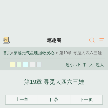
笔趣阁
首页
>
穿越元气星魂拯救灵心
> 第19章 寻觅大四六三娃
超小
小
中
大
超大
第19章 寻觅大四六三娃
上一章
目录
下一页