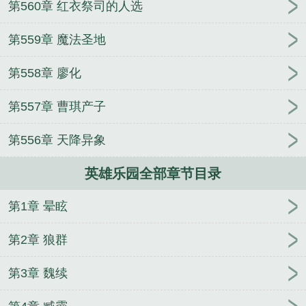
第560章 红衣祭司的人选
摆烂居然被长公主赖上了
开局一碗蛋炒饭，吃哭高
冷女武神
碧蓝航线：我的舰娘不可能是天灾
一号狱
第559章 魔法圣地
龙
第558章 廖化
第557章 曹琪产子
第556章 天降异象
英雄乐园全部章节目录
第1章 晕眩
第2章 狼群
第3章 魏续