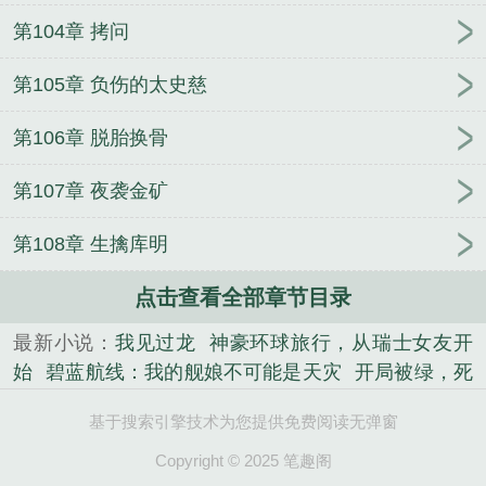
第104章 拷问
第105章 负伤的太史慈
第106章 脱胎换骨
第107章 夜袭金矿
第108章 生擒库明
点击查看全部章节目录
最新小说：
我见过龙
神豪环球旅行，从瑞士女友开
始
碧蓝航线：我的舰娘不可能是天灾
开局被绿，死
后我无敌了
九域轮回之主
遮天：儒道至圣，书海葬
基于搜索引擎技术为您提供免费阅读无弹窗
天
崇祯朱由检全文免费阅读无弹窗
大明王朝
1627by未删减版
大明王朝1627崇祯朱由检免费阅读
Copyright © 2025 笔趣阁