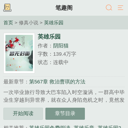
笔趣阁
首页
> 修真小说 >
英雄乐园
英雄乐园
作者：
阴阳猫
字数：139.4万字
状态：连载中
最新章节：
第567章 救治曹琪的方法
一次毕业旅行导致大巴车陷入时空漩涡，一群高中毕
业生穿越到异世界，就在众人身陷危机之时，竟然发
现可以召唤三国人物相助，就这样，众人有了在这个
开始阅读
章节目录
世界立身的资本。n可他们不知道的是，这才是他们噩
梦的开始！...