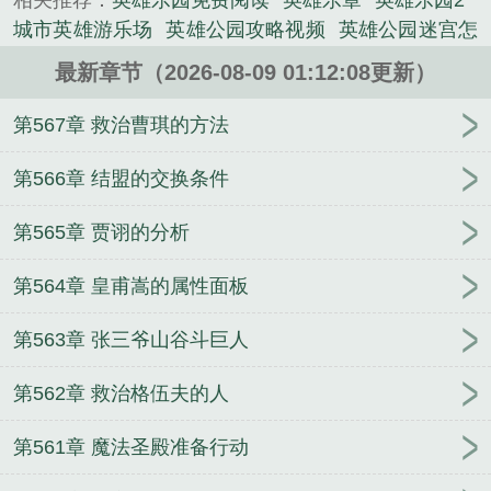
相关推荐：
英雄乐园免费阅读
英雄乐章
英雄乐园2
《英雄乐园》是阴阳猫精心创作的修真小说类小说。
城市英雄游乐场
英雄公园攻略视频
英雄公园迷宫怎
么走
英雄公园的通关攻略
英雄乐园熊熊乐园
英雄
最新章节（2026-08-09 01:12:08更新）
俱乐部app
英雄乐建
英雄kit
英雄乐园第三季
英雄
乐园3
英雄乐园在线观看
英雄娱乐
英英雄冢
英雄
第567章 救治曹琪的方法
乐园网文
英雄乐园游戏
英雄俱乐部有限公司
英雄
乐园1游戏
英雄乐园2修改
英雄乐园网文读者评价
第566章 结盟的交换条件
英雄icu
英雄乐园网文读者评论
英雄lily
英雄乐队
第565章 贾诩的分析
九域轮回之主
九域大主宰
大明王朝1627崇祯朱由检
免费阅读完整版
大明王朝1627(崇祯朱由检)番外+大
第564章 皇甫嵩的属性面板
结局
从海贼开始采购诸天万界美食
我见过龙
大明
王朝1627by未删减版
大明王朝1627在线免费全文阅
第563章 张三爷山谷斗巨人
读
崩坏：社畜舰长，病娇女武神勿扰
龙之爪
遮
天：儒道至圣，书海葬天
神豪环球旅行，从瑞士女
第562章 救治格伍夫的人
友开始
一不小心和职业选手网恋奔现了
开局被绿，
死后我无敌了
崇祯朱由检全文免费阅读无弹窗
大明
第561章 魔法圣殿准备行动
王朝1627by崇祯朱由检笔趣阁最新章节更新
大唐：