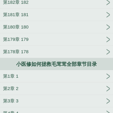
第182章 182
暖暖在厨房小说免费阅读
不良之年少轻狂动画版
总
医生都治不好，更别说他一个小小的护工了。众人不
裁的专属秘书
双轨
以为意，就连陆南洲也并不相信。只是每天看着小护
第181章 181
工忙忙碌碌，晚上抱着他哭唧唧的模样，陆南洲最后
还是没忍住，艰难探起唯一能动的脑袋，帮他舔去眼
第180章 180
角的泪珠。后来，当病友兼臣属们一个个治愈出院，
第179章 179
陆南洲不免陷入沉思。他是继续装病呢？还是继续装
病呢？最后他决定不装了，直接把小护工叼回宫吧，
第178章 178
免得那些不长眼的家伙们整天觊觎他家小美人。后来
的后来，当陆南洲恢复成年体出现在叶予萌面前时，
小医修如何拯救毛茸茸全部章节目录
小医修都吓懵了。卧槽卧槽，他家萌萌的小白兔呢？
这不是传说中的神兽朝天犼吗？能吃龙的那种...
第1章 1
《小医修如何拯救毛茸茸》是最爱梅子酒精心创作的
都市小说类小说。
第2章 2
第3章 3