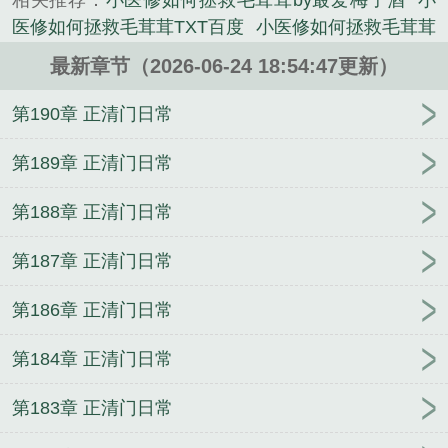
相关推荐：
小医修如何拯救毛茸茸by最爱梅子酒
小
就能让病人出院，小意思于是，他拖着还没痊愈的断
医修如何拯救毛茸茸TXT百度
小医修如何拯救毛茸茸
腿，一瘸一拐去医疗星报道，然而等看到值班病房
TXT免费读
小医修如何拯救毛茸茸在线阅读
小医修
中，一屋子的小动物时，他不免陷入了迷茫。嗯？原
最新章节（2026-06-24 18:54:47更新）
如何拯救毛茸茸全文免费阅读
小医修如何拯救毛茸
主你清醒一点，你确定你需要的是医修吗？卧槽，怎
茸全文阅读
小医修如何拯救毛茸茸百度
小医修如何
第190章 正清门日常
么还有植物？不过，看着一屋子气息奄奄的小可怜
拯救毛茸茸txt百度
小医修如何拯救毛茸茸作者最爱
们，叶予萌还是心软了。他抱起其中一只巴掌大、全
梅子酒
小医修如何拯救毛茸茸笔趣阁
小医修如何拯
第189章 正清门日常
身的毛发都被烧成炭的小兔子，想起前世为保护他而
救毛茸茸免费阅读
小医修如何拯救毛茸茸最爱梅子
死的契约兽，不由眼圈红红地说道：“放心吧，我会治
第188章 正清门日常
酒txt
小医修如何拯救毛茸茸TXT
小医修如何拯救毛
好你的。”-帝国医疗星上，居住的都是来自各个领
茸茸 百度
小医修如何拯救毛茸茸最爱梅子酒
小医
域，对帝国做出了杰出贡献的重要人物。这些人因种
第187章 正清门日常
修如何拯救毛茸茸 txt
野性乡村
星芒
建议主角不要
种缘由患病重伤，只能维持幼生态苟延残喘，即使帝
看同人
珠玉在侧小说
颓丧家里蹲的衣柜和无限世界
国给予了他们优渥的医疗条件，也改变不了他们悲惨
第186章 正清门日常
相连了
浮生by霍泽霍水儿全文免费阅读
双轨小说
的命运。他们日复一日忍受病痛折磨，颓然等死。而
强行标下顶级Alpha
北宋姜姑娘的摆摊日常
乡村教
第184章 正清门日常
现任皇帝陆南洲，无疑是其中受伤最重的一位。这一
师小说
不慎约到家长大人怎么办
假戏真做by大伯哥
天，医疗星上新来了一个小美人。小美人长得柔柔弱
小说
白日梦我小说
异界艳修小说
上门龙婿叶辰萧
第183章 正清门日常
弱，身上还带着残疾，一来就抱着陆南洲哭，还大言
初然完结版
明日星程笔趣阁全文免费阅读
老赵抱着
不惭说要治好他们。他们的伤病，就算星际最顶级的