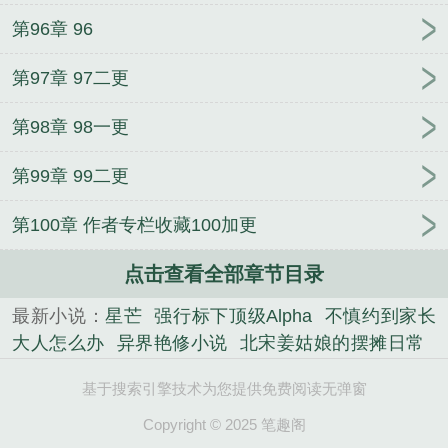
第96章 96
第97章 97二更
第98章 98一更
第99章 99二更
第100章 作者专栏收藏100加更
点击查看全部章节目录
最新小说：
星芒
强行标下顶级Alpha
不慎约到家长
大人怎么办
异界艳修小说
北宋姜姑娘的摆摊日常
野性乡村
上门龙婿叶辰萧初然完结版
假戏真做by大
基于搜索引擎技术为您提供免费阅读无弹窗
伯哥小说
明日星程笔趣阁全文免费阅读
不良之年少
轻狂动画版
老赵抱着暖暖在厨房小说免费阅读
双
Copyright © 2025 笔趣阁