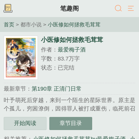
笔趣阁
首页
> 都市小说 >
小医修如何拯救毛茸茸
小医修如何拯救毛茸茸
作者：
最爱梅子酒
字数：83.7万字
状态：已完结
最新章节：
第190章 正清门日常
叶予萌死后穿越，来到一个陌生的星际世界。原主是
个孤儿，穷困潦倒，因得罪人被打成重伤，临死前召
唤了叶予萌，唯一的心愿仅仅是帮他完成第一份工
开始阅读
章节目录
作，照顾疗养院所有的病人，直到他们全部出院。叶
予萌欣然应允。身为一名妙手回春的小医修，分分钟