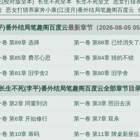
(校对版全本)
长生不死全本
长生不死全文
恶女打猎
平)番外结局笔趣阁百度云》是风雷皇精心创作的其他小说
读
恶女打猎养家奔小康(江浸月)番外结局笔趣阁百度云
+大结局
边境第一军神by未删减版
边境第一军神(林晖
趣阁免费阅读无弹窗
恶女打猎养家奔小康在线免费全文
平)番外结局笔趣阁百度云
最新章节（2026-08-05 0
打猎养家奔小康江浸月免费阅读完整版
我都宇宙之主了
卷 第89章 选择
第一卷 第88章 已经消失
窗
你们还在地球(徐缺)番外+大结局
恶女打猎养家奔小康
晖水飞鸳免费阅读完整版
师兄
卷 第85章 费尽心思
第一卷 第84章 猜的不错
卷 第81章 旧学舍2
第一卷 第80章 旧学舍
长生不死(李平)番外结局笔趣阁百度云全部章节目
一卷 第2章 同窗到访
第一卷 第3章 照旧去演
一卷 第6章 开始修行
第一卷 第7章 双杀
卷 第10章 筹码
第一卷 第11章 牌桌新座位