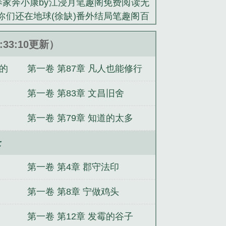
养家奔小康by江浸月笔趣阁免费阅读无
类小说。
你们还在地球(徐缺)番外结局笔趣阁百
水飞鸳)番外结局笔趣阁百度云
睁眼就
阅读
你们还在地球by未删减版
你们
5:33:10更新）
恶女打猎养家奔小康by未删减版
你们
了的
第一卷 第87章 凡人也能修行
(江浸月)番外+大结局
边境第一军神
第一卷 第83章 文昌旧舍
第一卷 第79章 知道的太多
录
第一卷 第4章 郡守法印
第一卷 第8章 宁做鸡头
第一卷 第12章 发霉的谷子