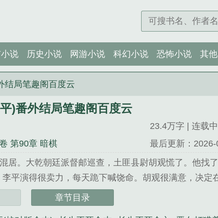
市小说
历史小说
网游小说
科幻小说
恐怖小说
其他
番外结局笔趣阁百度云
李平)番外结局笔趣阁百度云
23.4万字 | 连载中
卷 第90章 暗棋
最后更新：2026-08-
混居。大乾朝廷派督邮巡查，土匪县尉胡观慌了。他找了
。李平演得很卖力，每天跪下喊饶命。胡观很满意，决定
旧卖力。只不过。督邮到了。是李平的同窗任俊。“子秩
章节目录
？...