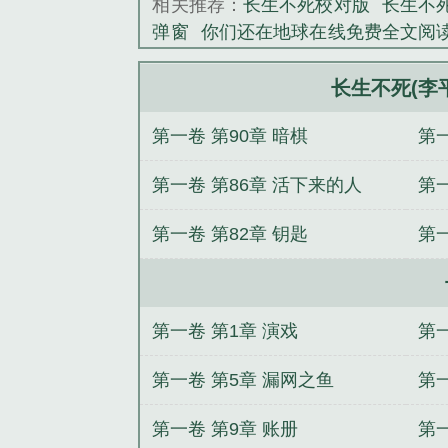
相关推荐：
长生不死校对版
长生不死
《长生不死(李
弹窗
你们还在地球在线免费全文阅
度云
边境第一军神(林晖水飞鸳)番外
被卖
边境第一军神by林晖水飞鸳笔
长生不死(李
还在地球徐缺免费阅读完整版
恶女
第一卷 第90章 暗棋
第一
还在地球by徐缺笔趣阁免费阅读无弹
在线免费全文阅读
边境第一军神林
第一卷 第86章 活下来的人
第一
第一卷 第82章 钥匙
第一
第一卷 第1章 演戏
第
第一卷 第5章 漏网之鱼
第
第一卷 第9章 账册
第一