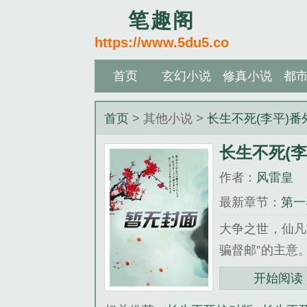
笔趣阁
https://www.5du5.co
首页
玄幻小说
修真小说
都
首页
> 其他小说 >
长生不死(李平)
长生不死(
作者：
风雷皇
最新章节：
第一
大争之世，仙凡
骗督邮”的主意
李平不知道，依
开始阅读
我。”胡观：“？？