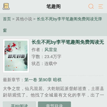
笔趣阁
首页
> 其他小说 >
长生不死by李平笔趣阁免费阅读无弹
窗
长生不死by李平笔趣阁免费阅读无
作者：
风雷皇
弹窗
字数：23.4万字
状态：连载中
最新章节：
第一卷 第90章 暗棋
大争之世，仙凡混居。大乾朝廷派督邮巡查，土匪县
尉胡观慌了。他找了全城最有文化的李平，出了一
个“演习骗督邮”的主意。李平演得很卖力，每天跪下
开始阅读
章节目录