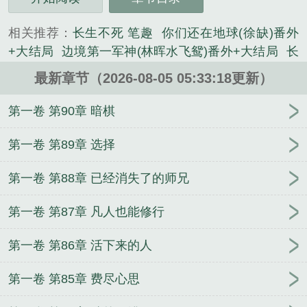
喊饶命。胡观很满意，决定在督邮面前来真的——杀
了李平灭口。李平不知道，依旧卖力。只不过。督邮
相关推荐：
长生不死 笔趣
你们还在地球(徐缺)番外
到了。是李平的同窗任俊。“子秩，你怎么跪着？”“师
+大结局
边境第一军神(林晖水飞鸳)番外+大结局
长
兄，他们说要杀我。”胡观：“？？？...
生不死(李平)番外结局笔趣阁百度云
恶女打猎养家奔
《长生不死by李平笔趣阁免费阅读无弹窗》是风雷皇
最新章节（2026-08-05 05:33:18更新）
小康(江浸月)番外+大结局
我都宇宙之主了
你们还
精心创作的其他小说类小说。
在地球by徐缺笔趣阁免费阅读无弹窗
边境第一军神
第一卷 第90章 暗棋
by林晖水飞鸳笔趣阁免费阅读无弹窗
恶女打猎养家
奔小康在线免费全文阅读
恶女打猎养家奔小康江浸
第一卷 第89章 选择
月免费阅读完整版
睁眼就被卖
边境第一军神(林晖
第一卷 第88章 已经消失了的师兄
水飞鸳)番外结局笔趣阁百度云
恶女打猎养家奔小康
by未删减版
边境第一军神by未删减版
你们还在地球
第一卷 第87章 凡人也能修行
by未删减版
你们还在地球(徐缺)番外结局笔趣阁百度
云
边境第一军神林晖水飞鸳免费阅读完整版
恶女打
第一卷 第86章 活下来的人
猎养家奔小康by江浸月笔趣阁免费阅读无弹窗
你们
还在地球徐缺免费阅读完整版
边境第一军神在线免
第一卷 第85章 费尽心思
费全文阅读
你们还在地球在线免费全文阅读