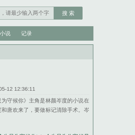
搜 索
小说
记录
12 12:36:11
只为守候你》主角是林颜岑度的小说在
度和唐欢来了，要做标记清除手术。岑
恋。他一听这消息也顾不上开会了，简