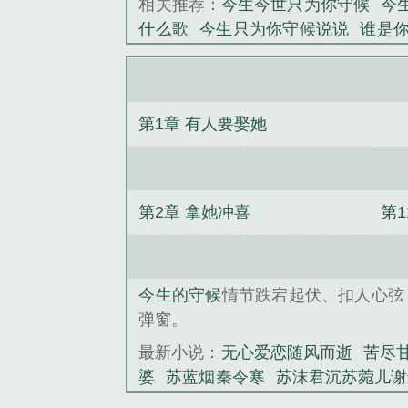
相关推荐：
今生今世只为你守候
今
《今生的守候》
什么歌
今生只为你守候说说
谁是
守候
今生的守候原唱
你的温柔是
候
今生只为你守候原唱歌词
今生
生最大的守候
今生只为守候你镇命
第1章 有人要娶她
只为守候你ABO
今生只为守候你盘
的守候歌词
今生只为你守候的歌谱
为你去守候
今生只为你守护
今生的
今生的守候
今生的守候是什么意思
第2章 拿她冲喜
第
守候简谱
今生为你守候什么意思
莫辰轩
你是小舅卫依
无心爱恋随
师
双重身份
南栀陆离二爷
苏沫君
今生的守候
情节跌宕起伏、扣人心弦
爱上我
苏蓝烟秦令寒
余长生张婉清
弹窗。
最新小说：
无心爱恋随风而逝
苦尽
婆
苏蓝烟秦令寒
苏沫君沉苏菀儿谢
国民女神又掉马
失忆总裁爱上我
旷