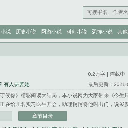
市小说
历史小说
网游小说
科幻小说
恐怖小说
其他
0.2万字 | 连载中
章 有人要娶她
最后更新：2021-05-
守候你》精彩阅读大结局，本小说网为大家带来《今生
正在给几名实习医生开会，助理悄悄将他叫出门，说岑
表弟，刚结婚三个月，那个Omega是他谈了三年多的初
章节目录
匆赶到了科室。...