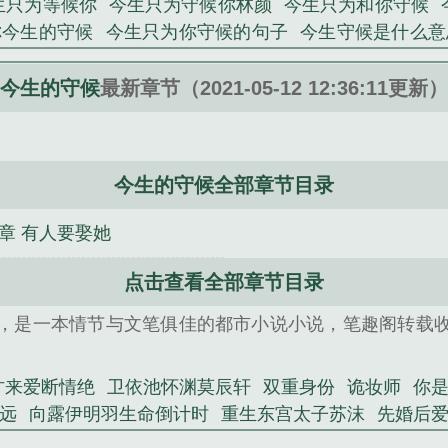
生只为等候你
今生只为守候你林颜
今生只为和你守候
是林颜岑度精心创作的都市小说类小说。
你今生的守候
今生只为你守候的句子
今生守候是什么意
我今生的守候
今生只为守候你男男
今生只为守护你歌曲
的守候图片
今生为你去守候原唱
今生只为你守候简谱
今生的守候
最新章节（2021-05-12 12:36:11更新）
歌
今生只为你守候原唱dj
今生最大的守候
今生的守候
今生只为你守候是什么意思
你是我今生的守候
今生为
歌词今生最大的守候
今生只为守候你 岑度
歌曲今生的
今生的守候全部章节目录
守候
今生守候的下句是什么
今生只为你守候歌词
今
歌曲今生只为你守候
今生只为守候你月下灼灼
今生只
1章 有人要娶她
今生的守候歌曲
今生为你守候的句子
今生只为守候你岑
风而逝
重生东宫太子苏沫
苦尽甘来爱断情绝
先婚后爱
点击查看全部章节目录
沉苏菀儿谢远
秦爷的心肝是大佬
旷世小神农
秦臻陆盛
，是一本情节与文笔俱佳的都市小说小说，笔趣阁转载
穿成古代恶婆婆
甘来爱断情绝
卫依池怀渊莫辰轩
双重身份
诡妆师
你
远
向露伊明羽生命倒计时
重生东宫太子苏沫
先婚后
世小神农
南栀陆离二爷
余长生张婉清
最强风水神婿