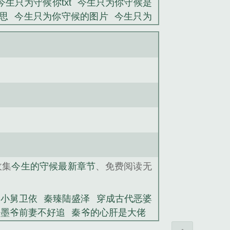
今生只为守候你txt
今生只为你守候是
思
今生只为你守候的图片
今生只为
今生只为与你守候
今生只愿为你守
今生只为守候你txt镇命歌
你就是我今
歌曲图片
是我今生最大的守候
今生
你去守候歌词
今生守候的歌词
今生
守候
今生只为守候你by镇命歌
今生
生最大的守候歌词
今生只守护你
只为
为守候你镇命哥
今生的句子
今生的
度林颜
国民女神又掉马
卫依池怀渊
墨爷前妻不好追
最强风水神婿
诡妆
泽
向露伊明羽生命倒计时
失忆总裁
收集
今生的守候最新章节
、免费阅读无
是小舅卫依
秦臻陆盛泽
穿成古代恶婆
爱墨爷前妻不好追
秦爷的心肝是大佬