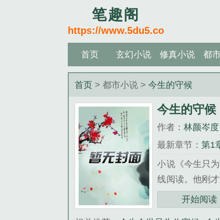
笔趣阁
https://www.5du5.co
首页
玄幻小说
修真小说
都
首页
> 都市小说 >
今生的守候
今生的守候
作者：
林颜岑度
最新章节：
第1
小说《今生只为
线阅读。他刚才
度是他的发小兼
开始阅读
单嘱咐了几句便匆