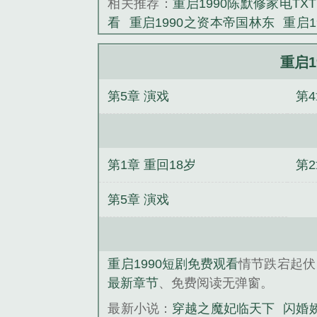
相关推荐：
重启1990陈默修家电TXT
《重启1990
看
重启1990之资本帝国林东
重启
启1985之巅峰岁月
重启1974我的
电子书
重启1998之鉴宝大亨全集免
重启1
1990王哓东免费阅读
重启1998短
第5章 演戏
第
寒江建国
重启1980迎娶姐姐的林易
袅
全球影帝系统
穿越之魔妃临天
露
冰山夜少宠妻忙
秦天白芷嫣
明
总裁追妻狂
林吉叶倩倩
第1章 重回18岁
第
第5章 演戏
重启1990短剧免费观看
情节跌宕起伏
最新章节
、免费阅读无弹窗。
最新小说：
穿越之魔妃临天下
闪婚