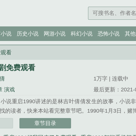
市小说
历史小说
网游小说
科幻小说
恐怖小说
其他
费观看
短剧免费观看
倩
1万字 | 连载中
章 演戏
最后更新：2021-04-
小说重启1990讲述的是林吉叶倩倩发生的故事，小说
找的读者，快来本站看完整章节吧。1990年1月3日，
，一夜白头，从此卧病在床，悲惨度日。数十年后，半
章节目录
恨一生的那天。...