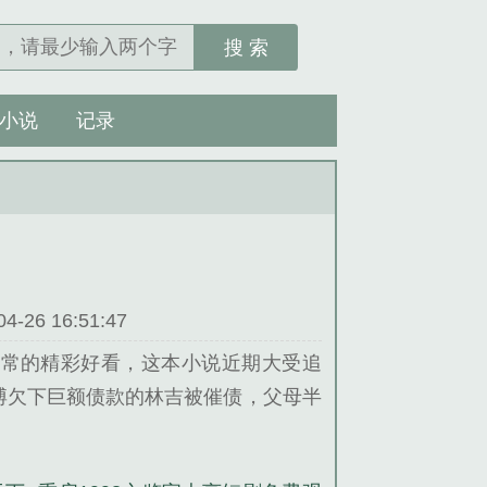
搜 索
小说
记录
26 16:51:47
非常的精彩好看，这本小说近期大受追
赌博欠下巨额债款的林吉被催债，父母半
辈子碌碌无为的林吉一觉醒来，重生到