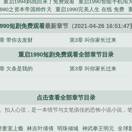
重启1994妈我回来了免费观看
重启1990智能手机闯
短剧免费观看》是林吉叶倩倩精心创作的恐怖小说类小说。
1990之资本帝国帅炸天
重启1990完美人生 在线 免费
汉东仕途
重启1990之资本帝国笔趣阁
重启1990之资本帝国
费观看
重启1990之资本帝国免费
重启1990之资本帝国t
990短剧免费观看
最新章节（2021-04-26 16:51:
剧免费全集
重启1990我是超级实业大亨
重启1990梦想
4章 带你去发财
第3章 叫你家长过来
重启1999短剧免费全集播放
重启1998之鉴宝大亨
重
下
余恨初晓
初晓封胤余恨
萧天越唐依南
穿越之魔妃临
重启1990短剧免费观看全部章节目录
元夏子琴
苏念薄暮冥
神武拳王明元
明珠倾城
余恨初
2章 欠条是我的
第3章 叫你家长过来
点击查看全部章节目录
、扣人心弦，是一本情节与文笔俱佳的恐怖小说小说，
娇妻宠上瘾
林吉叶倩倩
明珠倾城
神武拳王明元
全球