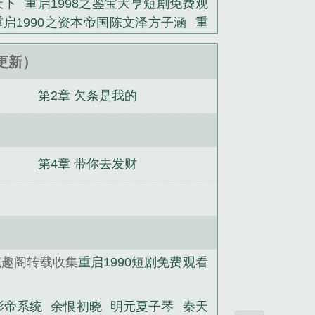
天下
重启1998之鉴宝大亨短剧免费观
重启1990之资本帝国陈文泽方子涵
重
 - 第2章 重返
重启1990之资本帝国
xt
重启1984
重启1980卖野菜
重启
47更新）
起航
重启1990 在线 免费
重启1990江
第2章 欠条是我的
启1990之资本帝国陈文泽
洛林徐袅
天下
神武拳王明元
薄少夫人深藏不
晓
明元夏子琴
闪婚娇妻宠上瘾
千面
第4章 带你去发财
笔趣阁转载收集
重启1990短剧免费观看
影帝系统
余恨初晓
明元夏子琴
秦天