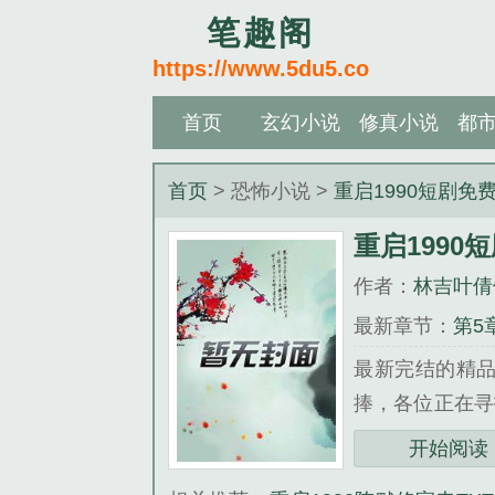
笔趣阁
https://www.5du5.co
首页
玄幻小说
修真小说
都
首页
> 恐怖小说 >
重启1990短剧免
重启1990
作者：
林吉叶倩
最新章节：
第5
最新完结的精品
捧，各位正在寻
生积蓄化为水漂
开始阅读
十八岁，让自己悔